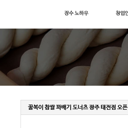
장수 노하우
창업
전용 프리믹스
대표 인
반죽과 숙성
4평도 가능
황금빛 꽈배기
창업
꿀복이 찹쌀 꽈배기 도너츠 광주 태전점 오픈