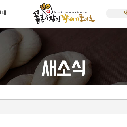
안내
사말
새소
한 꿀복이
비용