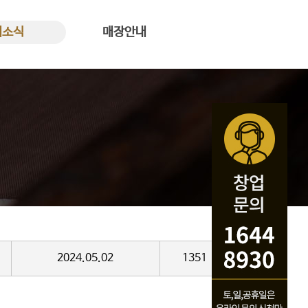
새소식
매장안내
식 바로가기
꿀복이꽈배기 매장안내
2024.05.02
1351