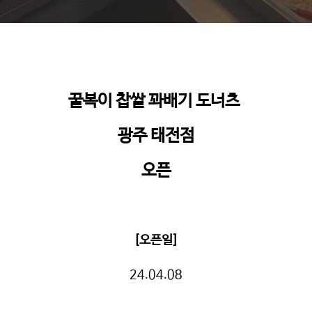
꿀복이 찹쌀 꽈배기 도너츠
광주 태전점
오픈
[오픈일]
24.04.08