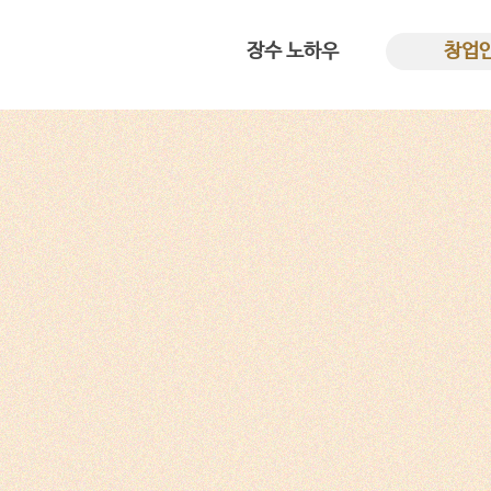
장수 노하우
창업
전용 프리믹스
대표 인
반죽과 숙성
4평도 가능
황금빛 꽈배기
창업