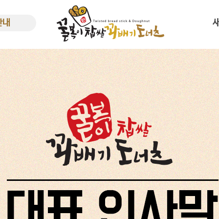
안내
사말
새소
한 꿀복이
비용