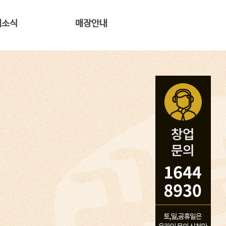
새소식
매장안내
식 바로가기
꿀복이꽈배기 매장안내