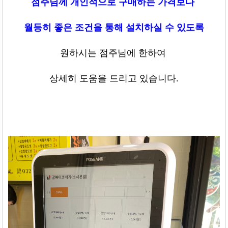
점주님께 개인적으로 구매하는 가격보다
월등히 좋은 조건을 통해 설치하실 수 있도록
원하시는 점주님에 한하여
상세히 도움을 드리고 있습니다.