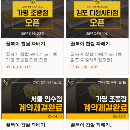
꿀복이 찹쌀 꽈배기..
꿀복이 찹쌀 꽈배기..
꿀복이 찹쌀 꽈배기 도너츠
꿀복이 찹쌀 꽈배기 도너츠
가평 조종점오픈[오픈..
김포 디원시티점오픈[..
05.14 조회: 1158
05.14 조회: 1026
꿀복이 찹쌀 꽈배기..
꿀복이 찹쌀 꽈배기..