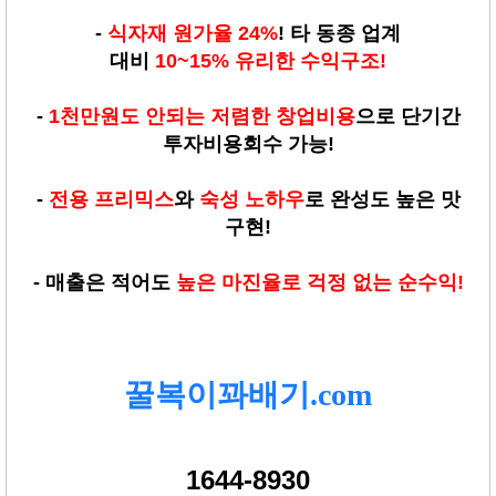
-
식자재 원가율
24%
!
타 동종 업계
대비
10~15%
유리한 수익구조
!
-
1
천만원도 안되는 저렴한 창업비용
으로 단기간
투자비용회수 가능
!
-
전용 프리믹스
와
숙성 노하우
로 완성도 높은 맛
구현
!
-
매출은 적어도
높은 마진율로 걱정 없는 순수익
!
꿀복이꽈배기.com
1644-8930