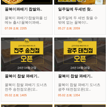
꿀복이꽈배기 찹쌀와..
일주일에 두세번 찾..
꿀복이 꽈배기!찹쌀와플 신
일주일에 두 세번 찾을 수
메뉴 출시!꿀복이꽈배..
밖에 없는 꿀복이!..
07.09 조회: 2205
05.27 조회: 2059
꿀복이 찹쌀 꽈배기..
꿀복이 찹쌀 꽈배기..
꿀복이 찹쌀 꽈배기 도너츠
꿀복이 찹쌀 꽈배기 도너츠
전주 송천점오픈[오..
광주 태전점오픈[오..
05.02 조회: 1405
05.02 조회: 1354