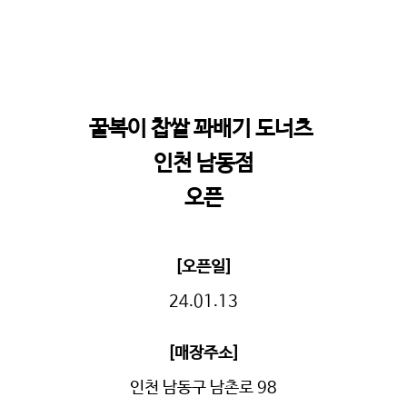
꿀복이 찹쌀 꽈배기 도너츠
인천 남동점
오픈
[오픈일]
24.01.13
[매장주소]
인천 남동구 남촌로 98