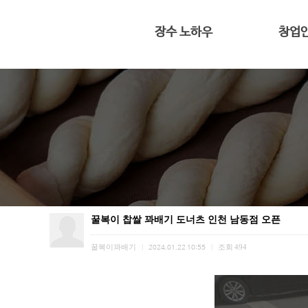
장수 노하우
창업
전용 프리믹스
대표 인
반죽과 숙성
4평도 가능
황금빛 꽈배기
창업
꿀복이 찹쌀 꽈배기 도너츠 인천 남동점 오픈
꿀복이꽈배기
조회
494
|
2024.01.22 10:55
|