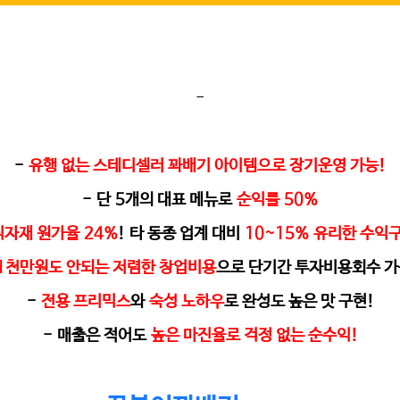
-
-
유행 없는 스테디셀러 꽈배기 아이템으로 장기운영 가능
!
-
단
5
개의 대표 메뉴로
순익률
50%
식자재 원가율
24%
!
타 동종 업계 대비
10~15%
유리한 수익
1
천만원도 안되는 저렴한 창업비용
으로 단기간 투자비용회수 가
-
전용 프리믹스
와
숙성 노하우
로 완성도 높은 맛 구현
!
-
매출은 적어도
높은 마진율로 걱정 없는 순수익
!