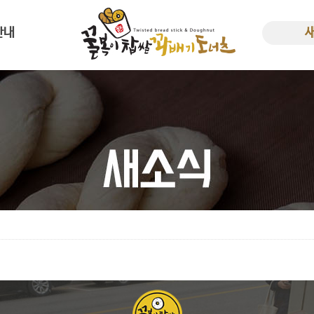
안내
사말
새소
한 꿀복이
비용