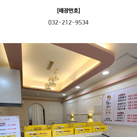
[매장번호]
032-212-9534