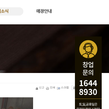
새소식
매장안내
식 바로가기
꿀복이꽈배기 매장안내
신고
인쇄
스크랩