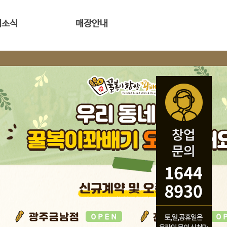
새소식
매장안내
식 바로가기
꿀복이꽈배기 매장안내