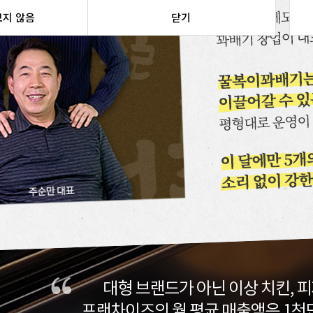
보지 않음
닫기