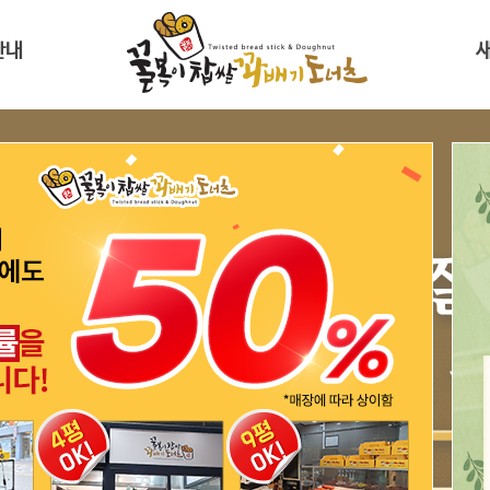
안내
사말
새소
한 꿀복이
비용