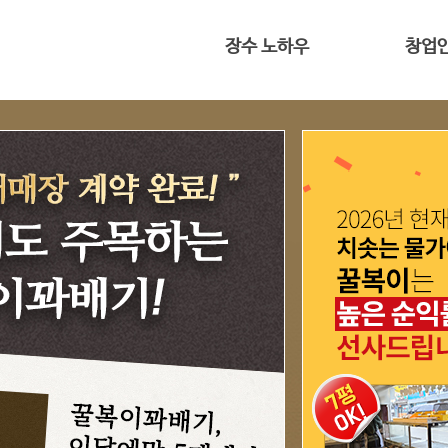
장수 노하우
창업
전용 프리믹스
대표 인
반죽과 숙성
4평도 가능
황금빛 꽈배기
창업