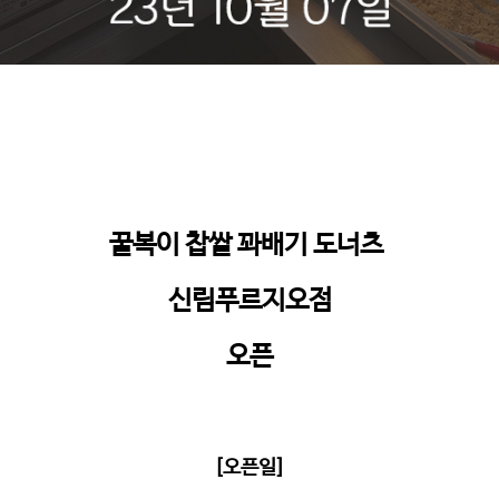
꿀복이 찹쌀 꽈배기 도너츠
신림푸르지오점
오픈
[오픈일]