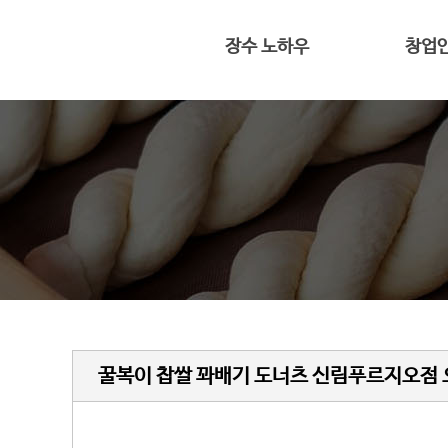
장수 노하우
창업
전용 프리믹스
대표 인
반죽과 숙성
4평도 가능
황금빛 꽈배기
창업
꿀복이 찹쌀 꽈배기 도너츠 신림푸르지오점 