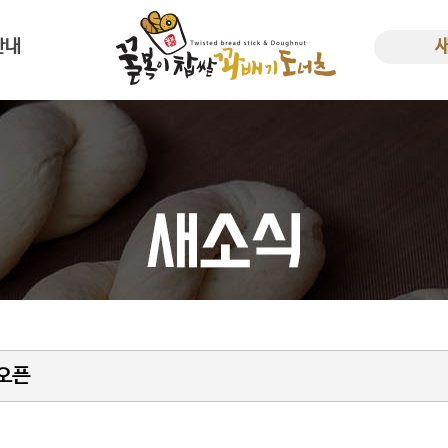
안내
사말
새소
한 꿀복이
비용
오픈