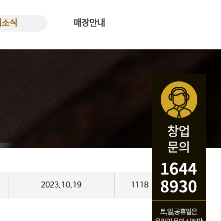
새소식
매장안내
식 바로가기
꿀복이꽈배기 매장안내
2023.10.19
1118