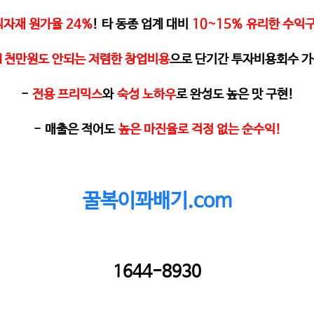
식자재 원가율
24%
!
타 동종 업계 대비
10~15%
유리한 수익
1
천만원도 안되는 저렴한 창업비용
으로 단기간 투자비용회수 가
-
전용 프리믹스
와
숙성 노하우
로 완성도 높은 맛 구현
!
-
매출은 적어도
높은 마진율로 걱정 없는 순수익
!
꿀복이꽈배기.com
1644-8930