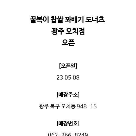
꿀복이 찹쌀 꽈배기 도너츠
광주 오치점
오픈
[오픈일]
23.05.08
[매장주소]
광주 북구 오치동 948-15
[매장번호]
062-266-8249