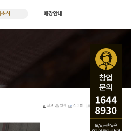
새소식
매장안내
식 바로가기
꿀복이꽈배기 매장안내
신고
인쇄
스크랩