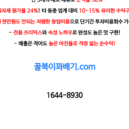
식자재 원가율
24%
!
타 동종 업계 대비
10~15%
유리한 수익
1
천만원도 안되는 저렴한 창업비용
으로 단기간 투자비용회수 가
-
전용 프리믹스
와
숙성 노하우
로 완성도 높은 맛 구현
!
-
매출은 적어도
높은 마진율로 걱정 없는 순수익
!
꿀복이꽈배기.com
1644-8930