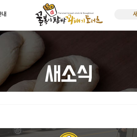
안내
사말
새소
한 꿀복이
비용