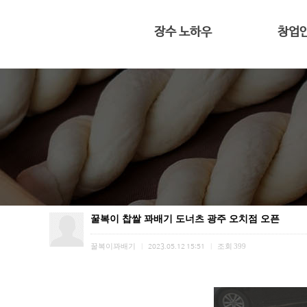
장수 노하우
창업
전용 프리믹스
대표 인
반죽과 숙성
4평도 가능
황금빛 꽈배기
창업
꿀복이 찹쌀 꽈배기 도너츠 광주 오치점 오픈
꿀복이꽈배기
조회
399
|
2023.05.12 15:51
|