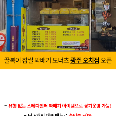
-
-
유행 없는 스테디셀러 꽈배기 아이템으로 장기운영 가능
!
-
단
5
개의 대표 메뉴로
순익률
50%