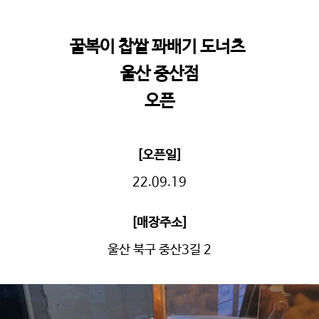
꿀복이 찹쌀 꽈배기 도너츠
울산 중산점
오픈
[오픈일]
22.09.19
[매장주소]
울산 북구 중산3길 2