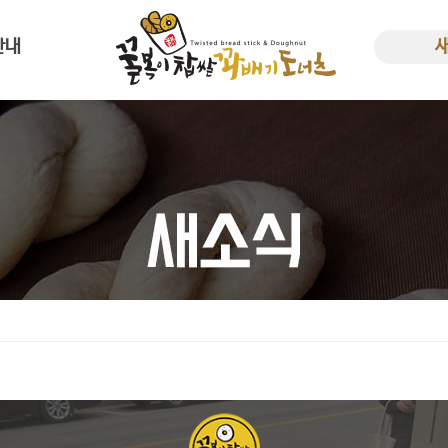
안내
사말
새소
한 꿀복이
비용