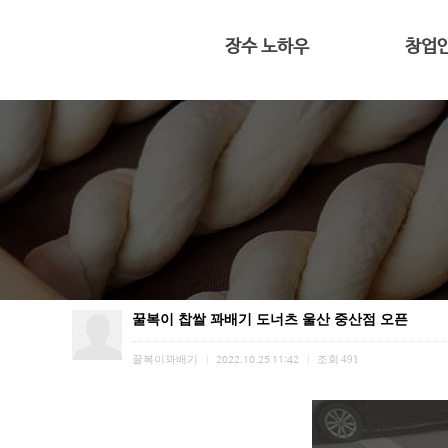
장수 노하우
창업
전용 프리믹스
대표 인
반죽과 숙성
4평도 가능
황금빛 꽈배기
창업
꿀복이 찹쌀 꽈배기 도너츠 울산 중산점 오픈
꿀복이꽈배기
조회
491
|
2022.10.25 11:42
|