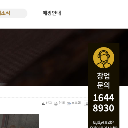
새소식
매장안내
식 바로가기
꿀복이꽈배기 매장안내
신고
인쇄
스크랩