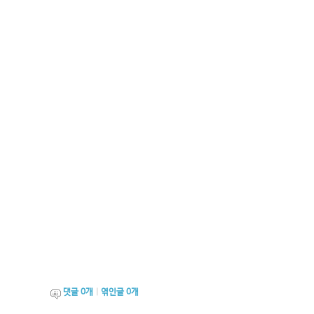
댓글
0
개
|
엮인글
0
개