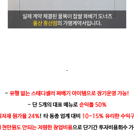
-
-
유행 없는 스테디셀러 꽈배기 아이템으로 장기운영 가능
!
-
단
5
개의 대표 메뉴로
순익률
50%
식자재 원가율
24%
!
타 동종 업계 대비
10~15%
유리한 수익
1
천만원도 안되는 저렴한 창업비용
으로 단기간 투자비용회수 가