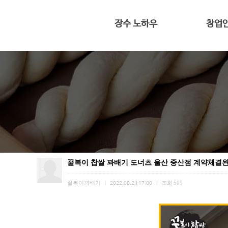
장수 노하우
창업
전용 프리믹스
대표 인
반죽과 숙성
4평도 가능
황금빛 꽈배기
창업
꿀복이 찹쌀 꽈배기 도너츠 울산 중산점 계약체결
꿀복이꽈배기
조회
509
|
2022.08.23 17:00
|