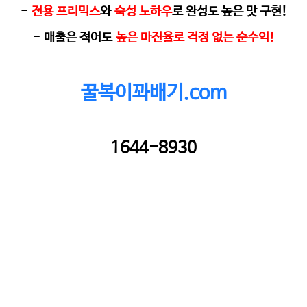
-
전용 프리믹스
와
숙성 노하우
로 완성도 높은 맛 구현
!
-
매출은 적어도
높은 마진율로 걱정 없는 순수익
!
꿀복이꽈배기.com
1644-8930