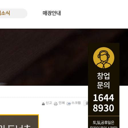
새소식
매장안내
식 바로가기
꿀복이꽈배기 매장안내
신고
인쇄
스크랩