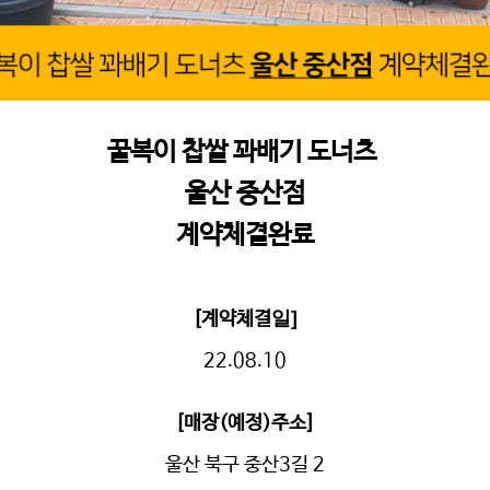
꿀복이 찹쌀 꽈배기 도너츠
울산 중산점
계약체결완료
일]
[계약체결
22.08.10
[매장(예정)주소]
울산 북구 중산3길 2