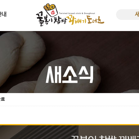
안내
사말
새소
한 꿀복이
비용
완료