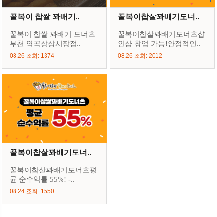
꿀복이 찹쌀 꽈배기..
꿀복이찹살꽈배기도너..
꿀복이 찹쌀 꽈배기 도너츠
꿀복이찹살꽈배기도너츠샵
부천 역곡상상시장점..
인샵 창업 가능!안정적인..
08.26 조회: 1374
08.26 조회: 2012
꿀복이찹살꽈배기도너..
꿀복이찹살꽈배기도너츠평
균 순수익률 55%! -..
08.24 조회: 1550