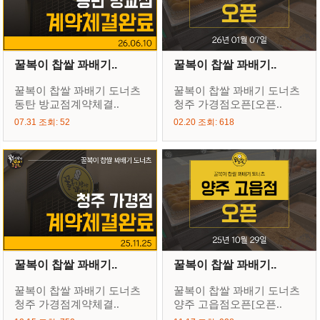
꿀복이 찹쌀 꽈배기..
꿀복이 찹쌀 꽈배기..
꿀복이 찹쌀 꽈배기 도너츠
꿀복이 찹쌀 꽈배기 도너츠
동탄 방교점계약체결..
청주 가경점오픈[오픈..
07.31 조회: 52
02.20 조회: 618
꿀복이 찹쌀 꽈배기..
꿀복이 찹쌀 꽈배기..
꿀복이 찹쌀 꽈배기 도너츠
꿀복이 찹쌀 꽈배기 도너츠
청주 가경점계약체결..
양주 고읍점오픈[오픈..