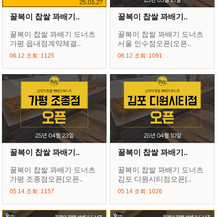
꿀복이 찹쌀 꽈배기..
꿀복이 찹쌀 꽈배기..
꿀복이 찹쌀 꽈배기 도너츠
꿀복이 찹쌀 꽈배기 도너츠
가평 읍내점계약체결..
서울 인수점오픈[오픈..
06.12 조회: 1125
06.12 조회: 1091
꿀복이 찹쌀 꽈배기..
꿀복이 찹쌀 꽈배기..
꿀복이 찹쌀 꽈배기 도너츠
꿀복이 찹쌀 꽈배기 도너츠
가평 조종점오픈[오픈..
김포 디원시티점오픈[..
05.14 조회: 1157
05.14 조회: 1026