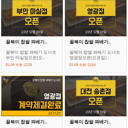
꿀복이 찹쌀 꽈배기..
꿀복이 찹쌀 꽈배기..
꿀복이 찹쌀 꽈배기 도너츠
꿀복이 찹쌀 꽈배기 도너츠
부안 마실점오픈[오..
영광점오픈[오픈일]..
01.09 조회: 1233
01.09 조회: 1224
꿀복이 찹쌀 꽈배기..
꿀복이 찹쌀 꽈배기..