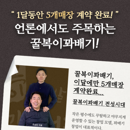
꿀복이
장수노하우
창업안내
새소식
매장안내