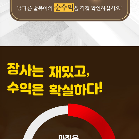
,
고
밌
재
장
사
는
!
다
하
실
확
수
익
은