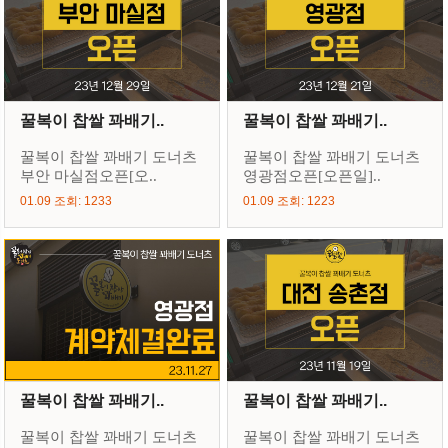
꿀복이 찹쌀 꽈배기..
꿀복이 찹쌀 꽈배기..
꿀복이 찹쌀 꽈배기 도너츠
꿀복이 찹쌀 꽈배기 도너츠
부안 마실점오픈[오..
영광점오픈[오픈일]..
01.09 조회: 1233
01.09 조회: 1223
꿀복이 찹쌀 꽈배기..
꿀복이 찹쌀 꽈배기..
꿀복이 찹쌀 꽈배기 도너츠
꿀복이 찹쌀 꽈배기 도너츠