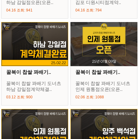
하남 감일점오픈[오픈..
김포 디원시티점계약..
04.16 조회: 941
04.16 조회: 794
꿀복이 찹쌀 꽈배기..
꿀복이 찹쌀 꽈배기..
꿀복이 찹쌀 꽈배기 도너츠
꿀복이 찹쌀 꽈배기 도너츠
하남 강일점계약체결..
인제 원통점오픈[오픈..
03.12 조회: 900
02.06 조회: 1088