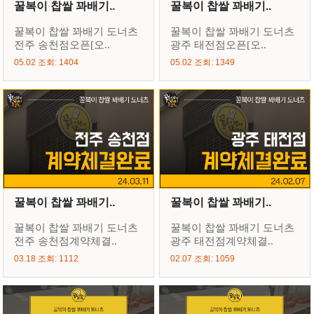
꿀복이 찹쌀 꽈배기..
꿀복이 찹쌀 꽈배기..
꿀복이 찹쌀 꽈배기 도너츠
꿀복이 찹쌀 꽈배기 도너츠
전주 송천점오픈[오..
광주 태전점오픈[오..
05.02 조회: 1404
05.02 조회: 1349
꿀복이 찹쌀 꽈배기..
꿀복이 찹쌀 꽈배기..
꿀복이 찹쌀 꽈배기 도너츠
꿀복이 찹쌀 꽈배기 도너츠
전주 송천점계약체결..
광주 태전점계약체결..
03.18 조회: 1112
02.07 조회: 1059