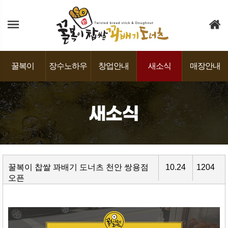
꿀복이
장수노하우
창업안내
새소식
매장안내
꿀복이 찹쌀 꽈배기 도너츠 천안 쌍용점
10.24
1204
오픈