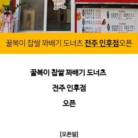
꿀복이 찹쌀 꽈배기 도너츠
전주 인후점
오픈
[오픈일]