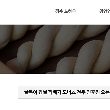
장수 노하우
창업
전용 프리믹스
대표 인
반죽과 숙성
4평도 가능
황금빛 꽈배기
창업
꿀복이 찹쌀 꽈배기 도너츠 전주 인후점 오픈