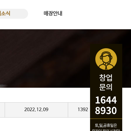
새소식
매장안내
식 바로가기
꿀복이꽈배기 매장안내
2022.12.09
1392