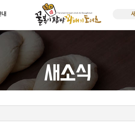
안내
사말
새소
한 꿀복이
비용