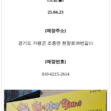
25.04.23
[매장주소]
경기도 가평군 조종면 현창로38번길11
[매장번호]
010-6215-2614