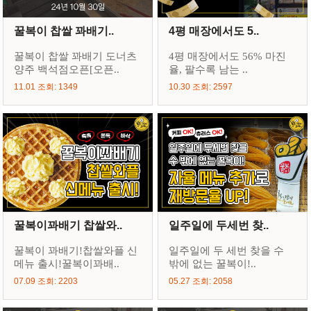
꿀복이 찹쌀 꽈배기..
4평 매장에서도 5..
꿀복이 찹쌀 꽈배기 도너츠
4평 매장에서도 56% 마진
양주 백석점오픈[오픈..
율, 팔수록 남는 ..
11.01 조회: 1349
10.30 조회: 2597
꿀복이꽈배기 찹쌀와..
일주일에 두세번 찾..
꿀복이 꽈배기!찹쌀와플 신
일주일에 두 세번 찾을 수
메뉴 출시!꿀복이꽈배..
밖에 없는 꿀복이!..
07.09 조회: 2203
05.27 조회: 2058