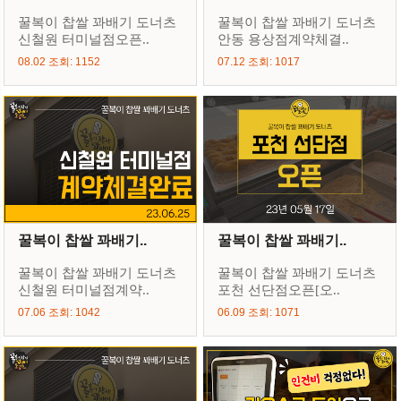
꿀복이 찹쌀 꽈배기 도너츠
꿀복이 찹쌀 꽈배기 도너츠
신철원 터미널점오픈..
안동 용상점계약체결..
08.02 조회: 1152
07.12 조회: 1017
꿀복이 찹쌀 꽈배기..
꿀복이 찹쌀 꽈배기..
꿀복이 찹쌀 꽈배기 도너츠
꿀복이 찹쌀 꽈배기 도너츠
신철원 터미널점계약..
포천 선단점오픈[오..
07.06 조회: 1042
06.09 조회: 1071