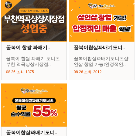
꿀복이 찹쌀 꽈배기..
꿀복이찹살꽈배기도너..
꿀복이 찹쌀 꽈배기 도너츠
꿀복이찹살꽈배기도너츠샵
부천 역곡상상시장점..
인샵 창업 가능!안정적인..
08.26 조회: 1375
08.26 조회: 2012
꿀복이찹살꽈배기도너..