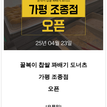
꿀복이 찹쌀 꽈배기 도너츠
가평 조종점
오픈
[오픈일]