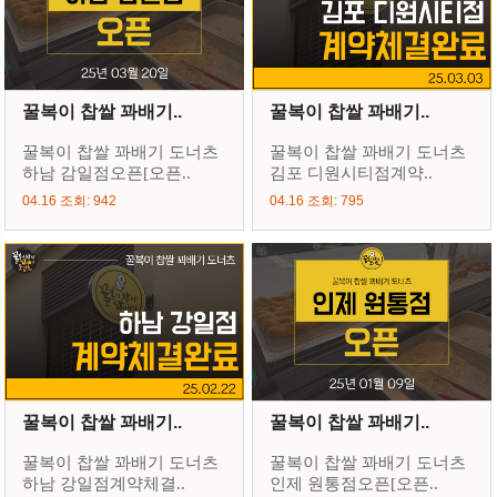
꿀복이 찹쌀 꽈배기..
꿀복이 찹쌀 꽈배기..
꿀복이 찹쌀 꽈배기 도너츠
꿀복이 찹쌀 꽈배기 도너츠
하남 감일점오픈[오픈..
김포 디원시티점계약..
04.16 조회: 942
04.16 조회: 795
꿀복이 찹쌀 꽈배기..
꿀복이 찹쌀 꽈배기..
꿀복이 찹쌀 꽈배기 도너츠
꿀복이 찹쌀 꽈배기 도너츠
하남 강일점계약체결..
인제 원통점오픈[오픈..