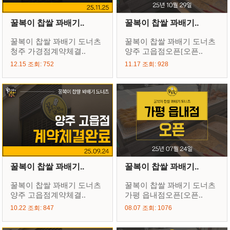
꿀복이 찹쌀 꽈배기..
꿀복이 찹쌀 꽈배기..
꿀복이 찹쌀 꽈배기 도너츠
꿀복이 찹쌀 꽈배기 도너츠
청주 가경점계약체결..
양주 고읍점오픈[오픈..
12.15 조회: 752
11.17 조회: 928
꿀복이 찹쌀 꽈배기..
꿀복이 찹쌀 꽈배기..
꿀복이 찹쌀 꽈배기 도너츠
꿀복이 찹쌀 꽈배기 도너츠
양주 고읍점계약체결..
가평 읍내점오픈[오픈..
10.22 조회: 847
08.07 조회: 1076