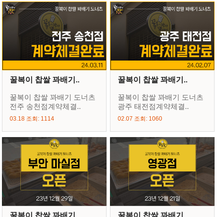
꿀복이 찹쌀 꽈배기..
꿀복이 찹쌀 꽈배기..
꿀복이 찹쌀 꽈배기 도너츠
꿀복이 찹쌀 꽈배기 도너츠
전주 송천점계약체결..
광주 태전점계약체결..
03.18 조회: 1114
02.07 조회: 1060
꿀복이 찹쌀 꽈배기..
꿀복이 찹쌀 꽈배기..