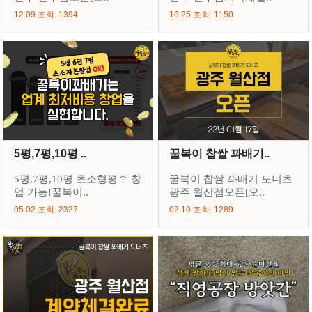
12.09 조회: 1394
10.25 조회: 1150
5평,7평,10평 ..
꿀복이 찹쌀 꽈배기..
5평,7평,10평 초소형평수 창
꿀복이 찹쌀 꽈배기 도너츠
업 가능!꿀복이..
광주 월산점오픈[오..
05.02 조회: 2327
02.10 조회: 1289