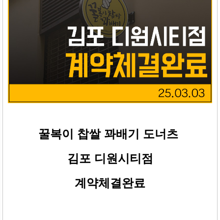
꿀복이 찹쌀 꽈배기 도너츠
김포 디원시티점
계약체결완료