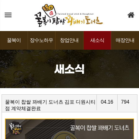
꿀복이
장수노하우
창업안내
새소식
매장안내
꿀복이 찹쌀 꽈배기 도너츠 김포 디원시티
04.16
794
점 계약체결완료