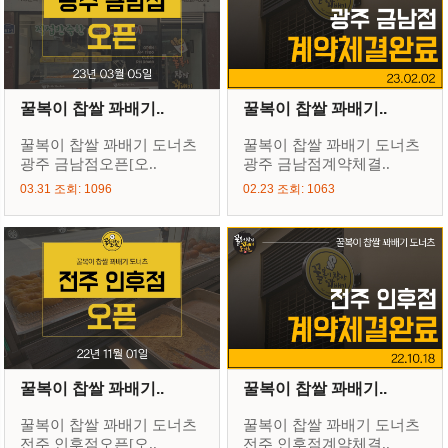
꿀복이 찹쌀 꽈배기..
꿀복이 찹쌀 꽈배기..
꿀복이 찹쌀 꽈배기 도너츠
꿀복이 찹쌀 꽈배기 도너츠
광주 금남점오픈[오..
광주 금남점계약체결..
03.31 조회: 1096
02.23 조회: 1063
꿀복이 찹쌀 꽈배기..
꿀복이 찹쌀 꽈배기..
꿀복이 찹쌀 꽈배기 도너츠
꿀복이 찹쌀 꽈배기 도너츠
전주 인후점오픈[오..
전주 인후점계약체결..