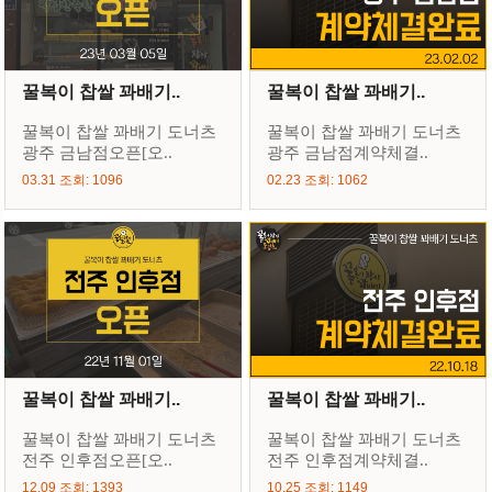
꿀복이 찹쌀 꽈배기..
꿀복이 찹쌀 꽈배기..
꿀복이 찹쌀 꽈배기 도너츠
꿀복이 찹쌀 꽈배기 도너츠
광주 금남점오픈[오..
광주 금남점계약체결..
03.31 조회: 1096
02.23 조회: 1062
꿀복이 찹쌀 꽈배기..
꿀복이 찹쌀 꽈배기..
꿀복이 찹쌀 꽈배기 도너츠
꿀복이 찹쌀 꽈배기 도너츠
전주 인후점오픈[오..
전주 인후점계약체결..
12.09 조회: 1393
10.25 조회: 1149