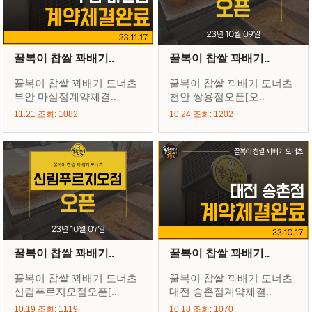
꿀복이 찹쌀 꽈배기..
꿀복이 찹쌀 꽈배기..
꿀복이 찹쌀 꽈배기 도너츠
꿀복이 찹쌀 꽈배기 도너츠
부안 마실점계약체결..
천안 쌍용점오픈[오..
11.21 조회: 1082
10.24 조회: 1202
꿀복이 찹쌀 꽈배기..
꿀복이 찹쌀 꽈배기..
꿀복이 찹쌀 꽈배기 도너츠
꿀복이 찹쌀 꽈배기 도너츠
신림푸르지오점오픈[..
대전 송촌점계약체결..
10.19 조회: 1119
10.18 조회: 1070