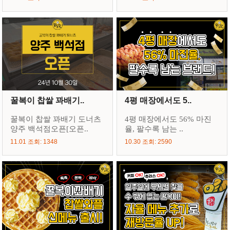
꿀복이 찹쌀 꽈배기..
4평 매장에서도 5..
꿀복이 찹쌀 꽈배기 도너츠
4평 매장에서도 56% 마진
양주 백석점오픈[오픈..
율, 팔수록 남는 ..
11.01 조회: 1348
10.30 조회: 2590