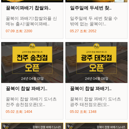
꿀복이꽈배기 찹쌀와..
일주일에 두세번 찾..
꿀복이 꽈배기!찹쌀와플 신
일주일에 두 세번 찾을 수
메뉴 출시!꿀복이꽈배..
밖에 없는 꿀복이!..
07.09 조회: 2200
05.27 조회: 2052
꿀복이 찹쌀 꽈배기..
꿀복이 찹쌀 꽈배기..
꿀복이 찹쌀 꽈배기 도너츠
꿀복이 찹쌀 꽈배기 도너츠
전주 송천점오픈[오..
광주 태전점오픈[오..
05.02 조회: 1404
05.02 조회: 1348