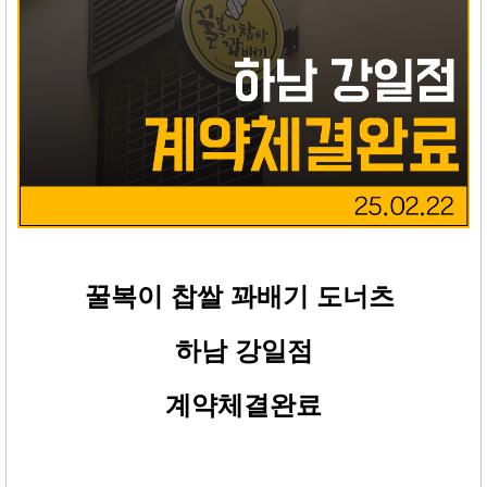
꿀복이 찹쌀 꽈배기 도너츠
하남 강일점
계약체결완료