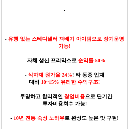
-
-
유행 없는 스테디셀러 꽈배기 아이템으로 장기운영
가능
!
- 자체 생산 프리믹스로
순익률
50%
-
식자재 원가율
24%
!
타 동종 업계
대비
10~15%
유리한 수익구조
!
- 투명하고 합리적인
창업비용
으로 단기간
투자비용회수 가능
!
-
10년 전통
숙성 노하우
로 완성도 높은 맛 구현
!