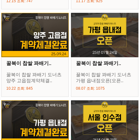
12.15 조회: 747
11.17 조회: 925
꿀복이 찹쌀 꽈배기..
꿀복이 찹쌀 꽈배기..
꿀복이 찹쌀 꽈배기 도너츠
꿀복이 찹쌀 꽈배기 도너츠
양주 고읍점계약체결..
가평 읍내점오픈[오픈..
10.22 조회: 845
08.07 조회: 1075