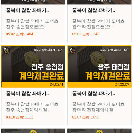
꿀복이 찹쌀 꽈배기..
꿀복이 찹쌀 꽈배기..
꿀복이 찹쌀 꽈배기 도너츠
꿀복이 찹쌀 꽈배기 도너츠
전주 송천점오픈[오..
광주 태전점오픈[오..
05.02 조회: 1404
05.02 조회: 1348
꿀복이 찹쌀 꽈배기..
꿀복이 찹쌀 꽈배기..
꿀복이 찹쌀 꽈배기 도너츠
꿀복이 찹쌀 꽈배기 도너츠
전주 송천점계약체결..
광주 태전점계약체결..
03.18 조회: 1112
02.07 조회: 1058